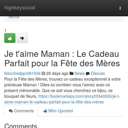
Home
highkeysocial
Togg
navi
Home
1
Je t'aime Maman : Le Cadeau
Parfait pour la Fête des Mères
blanchedppr081596
29 days ago
News
Discuss
Pour la Fête des Mères, trouvez un cadeau exceptionnel à votre
précieuse Maman ! Dites-lui combien vous l'aimez avec ce
présent mémorable. Que ce soit vous cherchiez ce bijou, ce
bouquet de fleurs,
https://bookmarkspy.com/story23340026/je-t-
aime-maman-le-cadeau-parfait-pour-la-fête-des-mères
Comments
Who Upvoted
Comments