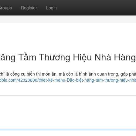
roups
Register
Login
 Nâng Tầm Thương Hiệu Nhà Hàng
chỉ là công cụ hiển thị món ăn, mà còn là hình ảnh quan trọng, góp p
ribble.com/42323800/thiết-kế-menu-Đặc-biệt-nâng-tầm-thương-hiệu-nh