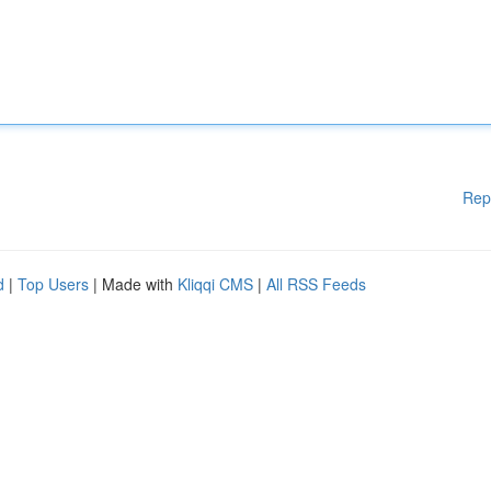
Rep
d
|
Top Users
| Made with
Kliqqi CMS
|
All RSS Feeds