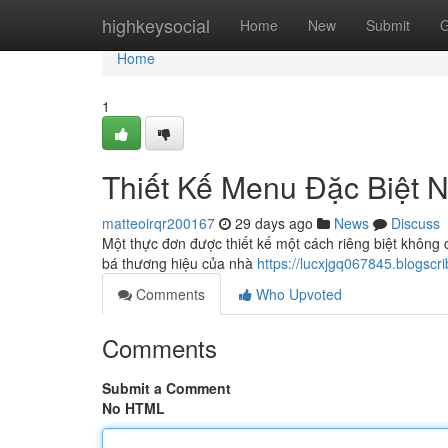
Home
highkeysocial
Home
New
Submit
G
Home
1
Thiết Kế Menu Đặc Biệt
matteoirqr200167
29 days ago
News
Discuss
Một thực đơn được thiết kế một cách riêng biệt không 
bá thương hiệu của nhà
https://lucxjgq067845.blogsc
Comments
Who Upvoted
Comments
Submit a Comment
No HTML