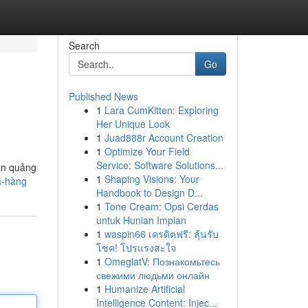
Search
Go
Published News
1
Lara CumKitten: Exploring
Her Unique Look
1
Juad888r Account Creation
1
Optimize Your Field
Service: Software Solutions...
hần quảng
1
Shaping Visions: Your
à-hàng
Handbook to Design D...
1
Tone Cream: Opsi Cerdas
untuk Hunian Impian
1
waspin66 เครดิตฟรี: ลุ้นรับ
โชค! โปรแรงสะใจ
1
OmeglatV: Познакомьтесь
свежими людьми онлайн
1
Humanize Artificial
Intelligence Content: Injec...