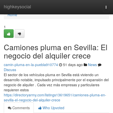
Home
highkeysocial
Togg
navi
Home
1
Camiones pluma en Sevilla: El
negocio del alquiler crece
camin-pluma-en-la-puebla910774
51 days ago
News
Discuss
El sector de los vehículos pluma en Sevilla está viviendo un
desarrollo notable, impulsado principalmente por el expansión del
negocio de alquiler . Cada vez más empresas y particulares
requieren estos
https://directoryarmy.com/listings13619651/camiones-pluma-en-
sevilla-el-negocio-del-alquiler-crece
Comments
Who Upvoted