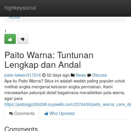
Home
highkeysocial
Home
1
Paito Warna: Tuntunan
Lengkap dan Andal
paito-taiwan317216
52 days ago
News
Discuss
Apa itu Paito Warna? Situs ini adalah wadah paling populer untuk
melihat angka mengenai keluaran angka permainan. Kami
menawarkan petunjuk detail bagaimana menafsirkan pola warna,
agar para
https://paitosgp356298.ouyawiki.com/2376459/paito_warna_cara_de
Comments
Who Upvoted
Comments