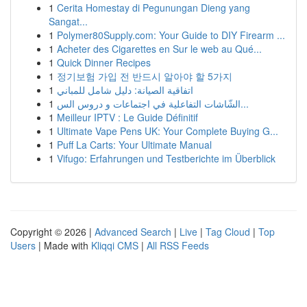
1
Cerita Homestay di Pegunungan Dieng yang
Sangat...
1
Polymer80Supply.com: Your Guide to DIY Firearm ...
1
Acheter des Cigarettes en Sur le web au Qué...
1
Quick Dinner Recipes
1
정기보험 가입 전 반드시 알아야 할 5가지
1
اتفاقية الصيانة: دليل شامل للمباني
1
الشّاشات التفاعلية في اجتماعات و دروس الس...
1
Meilleur IPTV : Le Guide Définitif
1
Ultimate Vape Pens UK: Your Complete Buying G...
1
Puff La Carts: Your Ultimate Manual
1
Vifugo: Erfahrungen und Testberichte im Überblick
Copyright © 2026 |
Advanced Search
|
Live
|
Tag Cloud
|
Top
Users
| Made with
Kliqqi CMS
|
All RSS Feeds