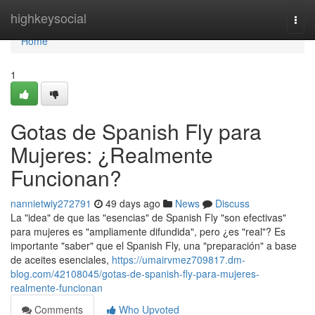
Home
highkeysocial
Togg
navi
Home
1
Gotas de Spanish Fly para
Mujeres: ¿Realmente
Funcionan?
nannietwiy272791
49 days ago
News
Discuss
La "idea" de que las "esencias" de Spanish Fly "son efectivas"
para mujeres es "ampliamente difundida", pero ¿es "real"? Es
importante "saber" que el Spanish Fly, una "preparación" a base
de aceites esenciales,
https://umairvmez709817.dm-
blog.com/42108045/gotas-de-spanish-fly-para-mujeres-
realmente-funcionan
Comments
Who Upvoted