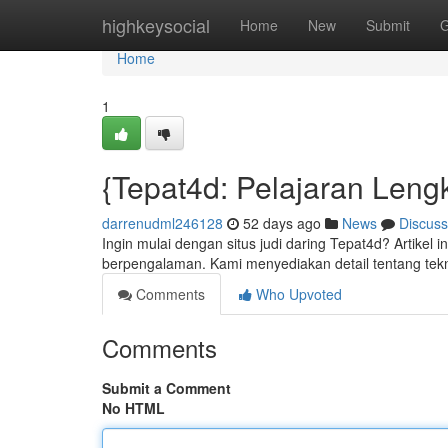
Home
highkeysocial
Home
New
Submit
G
Home
1
{Tepat4d: Pelajaran Len
darrenudml246128
52 days ago
News
Discuss
Ingin mulai dengan situs judi daring Tepat4d? Artike
berpengalaman. Kami menyediakan detail tentang tekn
Comments
Who Upvoted
Comments
Submit a Comment
No HTML