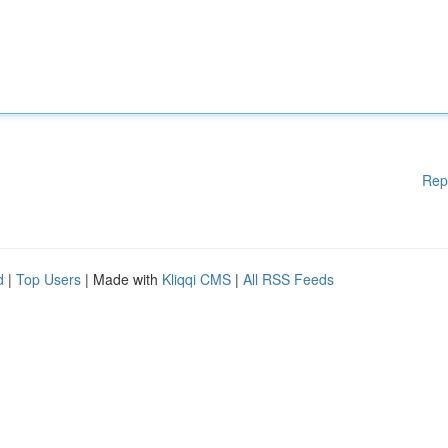
Rep
d
|
Top Users
| Made with
Kliqqi CMS
|
All RSS Feeds