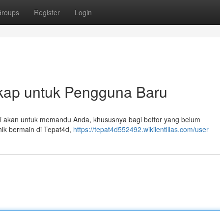
roups
Register
Login
gkap untuk Pengguna Baru
l ini akan untuk memandu Anda, khususnya bagi bettor yang belum
ik bermain di Tepat4d,
https://tepat4d552492.wikilentillas.com/user