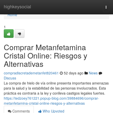
Home
highkeysocial
Togg
navi
Home
1
Comprar Metanfetamina
Cristal Online: Riesgos y
Alternativas
compradiscretademetanfet820461
52 days ago
News
Discuss
La compra de hielo de vía online presenta importantes amenazas
para la salud y la estabilidad de las personas involucrados. Esta
práctica es contraria a la ley y conlleva castigos legales fuertes.
https://tedzoey761221.popup-blog.com/39884696/comprar-
metanfetamina-cristal-online-riesgos-y-alternativas
Comments
Who Upvoted