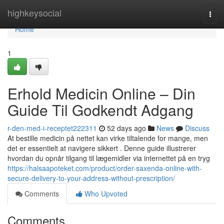
Home
highkeysocial
Togg
navi
Home
1
Erhold Medicin Online – Din
Guide Til Godkendt Adgang
r-den-med-i-receptet222311
52 days ago
News
Discuss
At bestille medicin på nettet kan virke tiltalende for mange, men
det er essentielt at navigere sikkert . Denne guide illustrerer
hvordan du opnår tilgang til lægemidler via internettet på en tryg
https://halsaapoteket.com/product/order-saxenda-online-with-
secure-delivery-to-your-address-without-prescription/
Comments
Who Upvoted
Comments