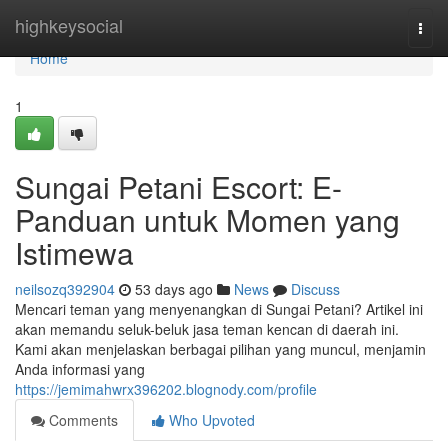
Home
highkeysocial
Togg
navi
Home
1
Sungai Petani Escort: E-
Panduan untuk Momen yang
Istimewa
neilsozq392904
53 days ago
News
Discuss
Mencari teman yang menyenangkan di Sungai Petani? Artikel ini
akan memandu seluk-beluk jasa teman kencan di daerah ini.
Kami akan menjelaskan berbagai pilihan yang muncul, menjamin
Anda informasi yang
https://jemimahwrx396202.blognody.com/profile
Comments
Who Upvoted