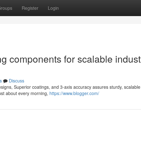
roups
Register
Login
ng components for scalable industr
s
Discuss
igns, Superior coatings, and 3-axis accuracy assures sturdy, scalable
just about every morning,
https://www.blogger.com/