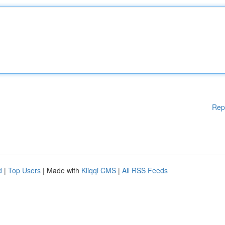
Rep
d
|
Top Users
| Made with
Kliqqi CMS
|
All RSS Feeds