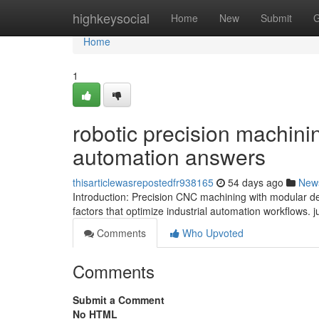
Home
highkeysocial
Home
New
Submit
G
Home
1
robotic precision machini
automation answers
thisarticlewasrepostedfr938165
54 days ago
New
Introduction: Precision CNC machining with modular des
factors that optimize industrial automation workflows. 
Comments
Who Upvoted
Comments
Submit a Comment
No HTML