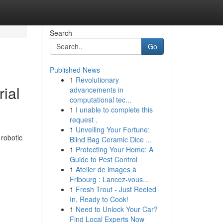
Search
Go
Published News
1
Revolutionary
ial
advancements in
computational tec...
1
I unable to complete this
request .
1
Unveiling Your Fortune:
 robotic
Blind Bag Ceramic Dice ...
1
Protecting Your Home: A
Guide to Pest Control
1
Atelier de images à
Fribourg : Lancez-vous...
1
Fresh Trout - Just Reeled
In, Ready to Cook!
1
Need to Unlock Your Car?
Find Local Experts Now