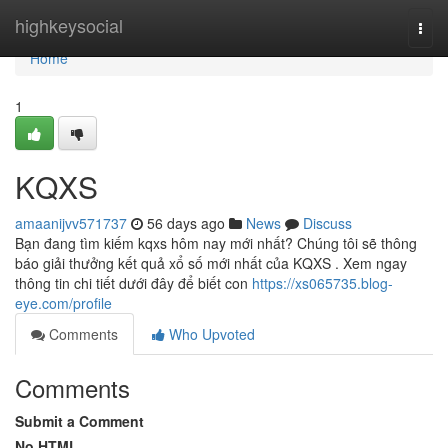
Home
highkeysocial
Togg
navi
Home
1
KQXS
amaanijvv571737
56 days ago
News
Discuss
Bạn đang tìm kiếm kqxs hôm nay mới nhất? Chúng tôi sẽ thông
báo giải thưởng kết quả xổ số mới nhất của KQXS . Xem ngay
thông tin chi tiết dưới đây để biết con
https://xs065735.blog-
eye.com/profile
Comments
Who Upvoted
Comments
Submit a Comment
No HTML