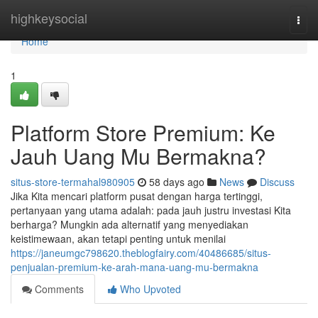
Home
highkeysocial
Togg
navi
Home
1
Platform Store Premium: Ke
Jauh Uang Mu Bermakna?
situs-store-termahal980905
58 days ago
News
Discuss
Jika Kita mencari platform pusat dengan harga tertinggi,
pertanyaan yang utama adalah: pada jauh justru investasi Kita
berharga? Mungkin ada alternatif yang menyediakan
keistimewaan, akan tetapi penting untuk menilai
https://janeumgc798620.theblogfairy.com/40486685/situs-
penjualan-premium-ke-arah-mana-uang-mu-bermakna
Comments
Who Upvoted