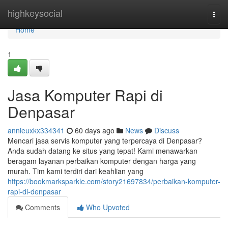
Home
highkeysocial
Togg
navi
Home
1
Jasa Komputer Rapi di
Denpasar
annieuxkx334341
60 days ago
News
Discuss
Mencari jasa servis komputer yang terpercaya di Denpasar?
Anda sudah datang ke situs yang tepat! Kami menawarkan
beragam layanan perbaikan komputer dengan harga yang
murah. Tim kami terdiri dari keahlian yang
https://bookmarksparkle.com/story21697834/perbaikan-komputer-
rapi-di-denpasar
Comments
Who Upvoted