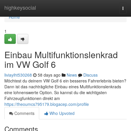
Home
highkeysocial
Togg
navi
Home
1
Einbau Multifunktionslenkrad
im VW Golf 6
liviayiht530268
58 days ago
News
Discuss
Möchtest du deinem VW Golf 6 ein besseres Fahrerlebnis bieten?
Dann ist das nachträgliche Einbau eines Multifunktionslenkrads
eine lohnenswerte Option. So kannst du die wichtigsten
Fahrzeugfunktionen direkt am
https://theoumcs795179.blogacep.com/profile
Comments
Who Upvoted
Comments