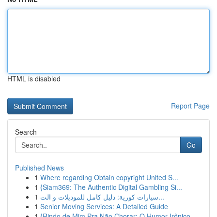
HTML is disabled
Report Page
Search
Go
Published News
1
Where regarding Obtain copyright United S...
1
{Siam369: The Authentic Digital Gambling Si...
1
سيارات كورية: دليل كامل للموديلات و الت...
1
Senior Moving Services: A Detailed Guide
1
{Rindo de Mim Pra Não Chorar: O Humor Irônico ...