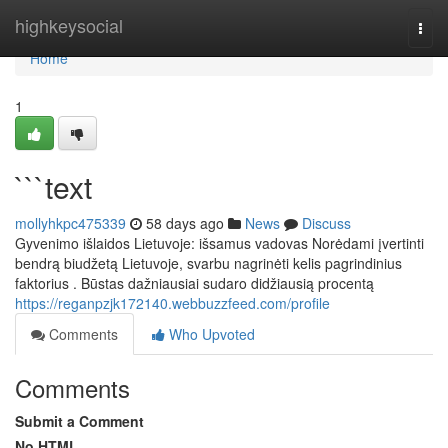
Home
highkeysocial
Togg
navi
Home
1
```text
mollyhkpc475339
58 days ago
News
Discuss
Gyvenimo išlaidos Lietuvoje: išsamus vadovas Norėdami įvertinti
bendrą biudžetą Lietuvoje, svarbu nagrinėti kelis pagrindinius
faktorius . Būstas dažniausiai sudaro didžiausią procentą
https://reganpzjk172140.webbuzzfeed.com/profile
Comments
Who Upvoted
Comments
Submit a Comment
No HTML