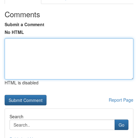
Comments
Submit a Comment
No HTML
HTML is disabled
Report Page
Search
Go