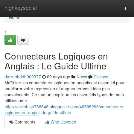
Home
highkeysocial
Togg
navi
Home
1
Connecteurs Logiques en
Anglais : Le Guide Ultime
darrenhddb900377
60 days ago
News
Discuss
Maîtriser les connecteurs logiques en anglais est essentiel pour
améliorer votre expression et augmenter vos idées plus
convaincants. Ce manuel explique les essentiels types de mots
utilisés pour
https://alvinbfsp738648.bloggosite.com/49595293/connecteurs-
logiques-en-anglais-le-guide-ultime
Comments
Who Upvoted