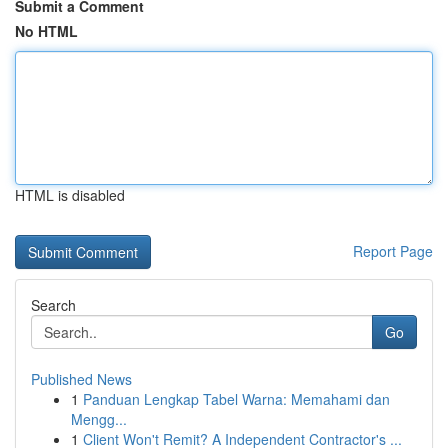
Submit a Comment
No HTML
HTML is disabled
Report Page
Search
Go
Published News
1
Panduan Lengkap Tabel Warna: Memahami dan
Mengg...
1
Client Won't Remit? A Independent Contractor's ...