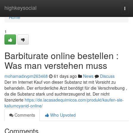
Home
highkeysocial
Togg
navi
Home
1
Barbiturate online bestellen :
Was man verstehen muss
mohamadxvpm263468
61 days ago
News
Discuss
Der im Internet Kauf von dieser Substanz ist mit Vorsicht zu
behandeln. Der erforderliche Arzt benötigt für die Verschreibung ,
da die Substanz stark und suchterzeugend ist. Der nicht
lizenzierte
https://de.lacasadequimicos.com/produkt/kaufen-sie-
kaliumcyanid-online/
Comments
Who Upvoted
Comments