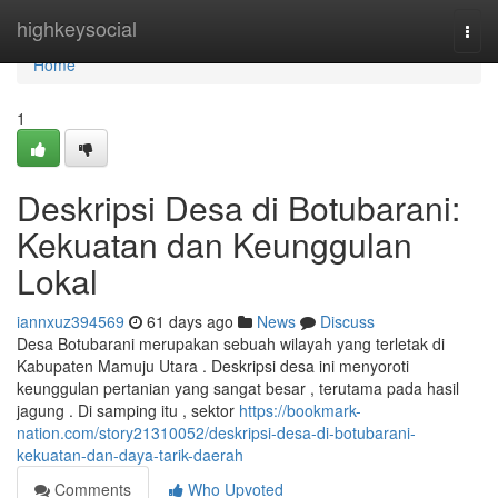
Home
highkeysocial
Togg
navi
Home
1
Deskripsi Desa di Botubarani:
Kekuatan dan Keunggulan
Lokal
iannxuz394569
61 days ago
News
Discuss
Desa Botubarani merupakan sebuah wilayah yang terletak di
Kabupaten Mamuju Utara . Deskripsi desa ini menyoroti
keunggulan pertanian yang sangat besar , terutama pada hasil
jagung . Di samping itu , sektor
https://bookmark-
nation.com/story21310052/deskripsi-desa-di-botubarani-
kekuatan-dan-daya-tarik-daerah
Comments
Who Upvoted