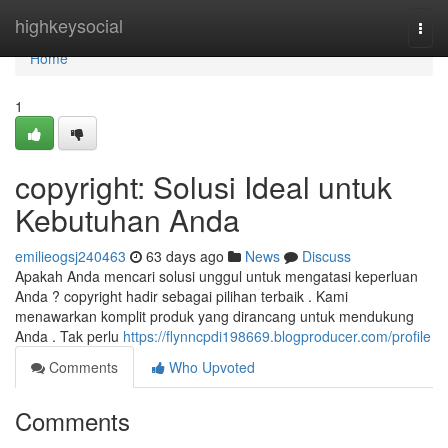
Home
highkeysocial
Togg
navi
Home
1
copyright: Solusi Ideal untuk
Kebutuhan Anda
emilieogsj240463
63 days ago
News
Discuss
Apakah Anda mencari solusi unggul untuk mengatasi keperluan
Anda ? copyright hadir sebagai pilihan terbaik . Kami
menawarkan komplit produk yang dirancang untuk mendukung
Anda . Tak perlu
https://flynncpdi198669.blogproducer.com/profile
Comments
Who Upvoted
Comments