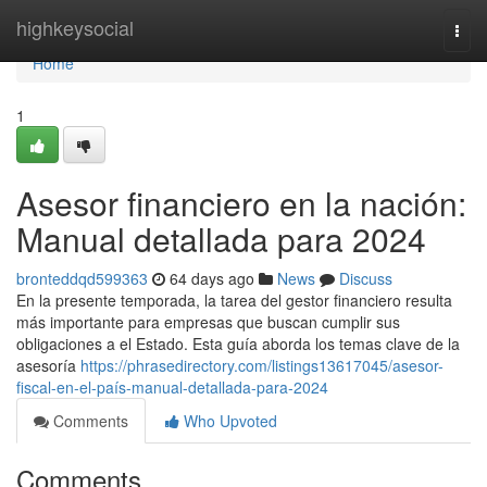
Home
highkeysocial
Togg
navi
Home
1
Asesor financiero en la nación:
Manual detallada para 2024
bronteddqd599363
64 days ago
News
Discuss
En la presente temporada, la tarea del gestor financiero resulta
más importante para empresas que buscan cumplir sus
obligaciones a el Estado. Esta guía aborda los temas clave de la
asesoría
https://phrasedirectory.com/listings13617045/asesor-
fiscal-en-el-país-manual-detallada-para-2024
Comments
Who Upvoted
Comments