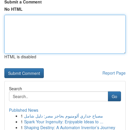
Submit a Comment
No HTML
HTML is disabled
Report Page
Search
Go
Published News
1
مصباح جداري ألومنيوم بحاجز مصر: دليل شامل
1
Spark Your Ingenuity: Enjoyable Ideas to ...
1
Shaping Destiny: A Automaton Inventor’s Journey