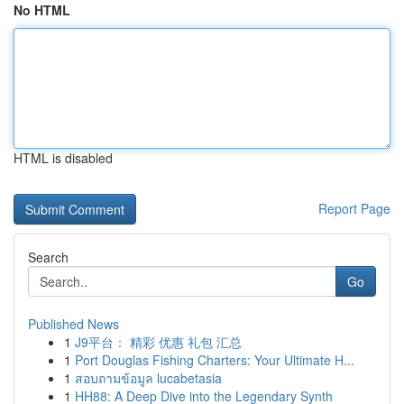
No HTML
HTML is disabled
Report Page
Search
Go
Published News
1
J9平台： 精彩 优惠 礼包 汇总
1
Port Douglas Fishing Charters: Your Ultimate H...
1
สอบถามข้อมูล lucabetasia
1
HH88: A Deep Dive into the Legendary Synth