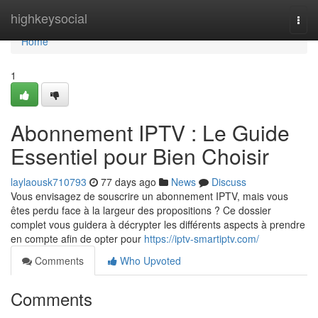
Home
highkeysocial
Togg
navi
Home
1
Abonnement IPTV : Le Guide
Essentiel pour Bien Choisir
laylaousk710793
77 days ago
News
Discuss
Vous envisagez de souscrire un abonnement IPTV, mais vous
êtes perdu face à la largeur des propositions ? Ce dossier
complet vous guidera à décrypter les différents aspects à prendre
en compte afin de opter pour
https://iptv-smartiptv.com/
Comments
Who Upvoted
Comments