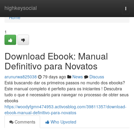
Home
highkeysocial
Togg
navi
Home
1
Download Ebook: Manual
Definitivo para Novatos
arunurwa825038
79 days ago
News
Discuss
Está buscando dar os primeiros passos no mundo dos ebooks?
Este manual completo é perfeito para os iniciantes ! Descubra
tudo o que é necessário para navegar no processo de obter seus
ebooks
https://woodyfgmn474953.activosblog.com/39811357/download-
ebook-manual-definitivo-para-novatos
Comments
Who Upvoted