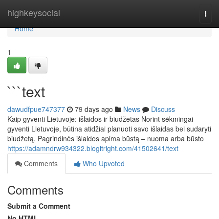
Home
highkeysocial
Togg
navi
Home
1
```text
dawudfpue747377
79 days ago
News
Discuss
Kaip gyventi Lietuvoje: išlaidos ir biudžetas Norint sėkmingai
gyventi Lietuvoje, būtina atidžiai planuoti savo išlaidas bei sudaryti
biudžetą. Pagrindinės išlaidos apima būstą – nuoma arba būsto
https://adamndrw934322.blogitright.com/41502641/text
Comments
Who Upvoted
Comments
Submit a Comment
No HTML