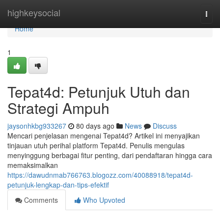
Home
highkeysocial
Togg
navi
Home
1
Tepat4d: Petunjuk Utuh dan
Strategi Ampuh
jaysonhkbg933267
80 days ago
News
Discuss
Mencari penjelasan mengenai Tepat4d? Artikel ini menyajikan
tinjauan utuh perihal platform Tepat4d. Penulis mengulas
menyinggung berbagai fitur penting, dari pendaftaran hingga cara
memaksimalkan
https://dawudnmab766763.blogozz.com/40088918/tepat4d-
petunjuk-lengkap-dan-tips-efektif
Comments
Who Upvoted