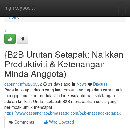
Home
highkeysocial
Togg
navi
Home
1
{B2B Urutan Setapak: Naikkan
Produktiviti & Ketenangan
Minda Anggota)
caoimhenfnu266592
81 days ago
News
Discuss
Pada lanskap industri yang kian pesat , memaparkan cara untuk
mengoptimumkan produktiviti dan kesejahteraan kakitangan
adalah kritikal . Urutan setapak B2B menawarkan solusi yang
berimpak untuk mencapai
https://www.cassandrab2bmassage.com/b2b-massage-setapak
Comments
Who Upvoted