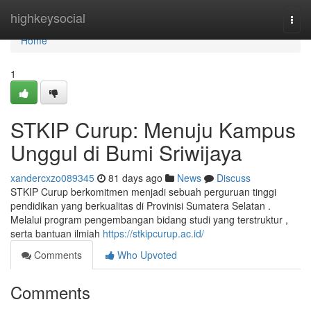
Home
highkeysocial
Togg
navi
Home
1
STKIP Curup: Menuju Kampus
Unggul di Bumi Sriwijaya
xandercxzo089345
81 days ago
News
Discuss
STKIP Curup berkomitmen menjadi sebuah perguruan tinggi
pendidikan yang berkualitas di Provinisi Sumatera Selatan .
Melalui program pengembangan bidang studi yang terstruktur ,
serta bantuan ilmiah
https://stkipcurup.ac.id/
Comments
Who Upvoted
Comments