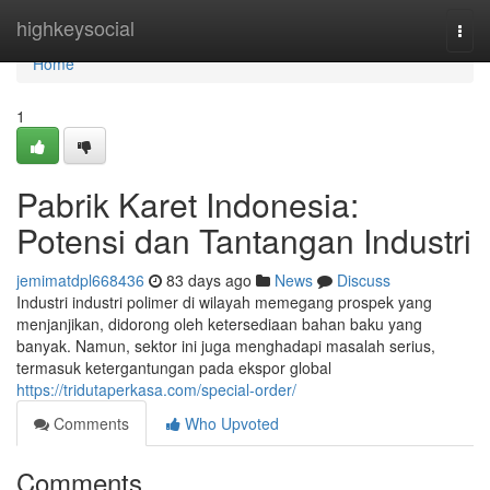
Home
highkeysocial
Togg
navi
Home
1
Pabrik Karet Indonesia:
Potensi dan Tantangan Industri
jemimatdpl668436
83 days ago
News
Discuss
Industri industri polimer di wilayah memegang prospek yang
menjanjikan, didorong oleh ketersediaan bahan baku yang
banyak. Namun, sektor ini juga menghadapi masalah serius,
termasuk ketergantungan pada ekspor global
https://tridutaperkasa.com/special-order/
Comments
Who Upvoted
Comments