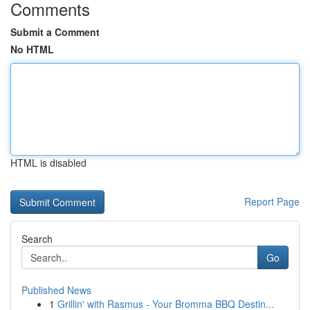
Comments
Submit a Comment
No HTML
HTML is disabled
Report Page
Search
Go
Published News
1
Grillin' with Rasmus - Your Bromma BBQ Destin...