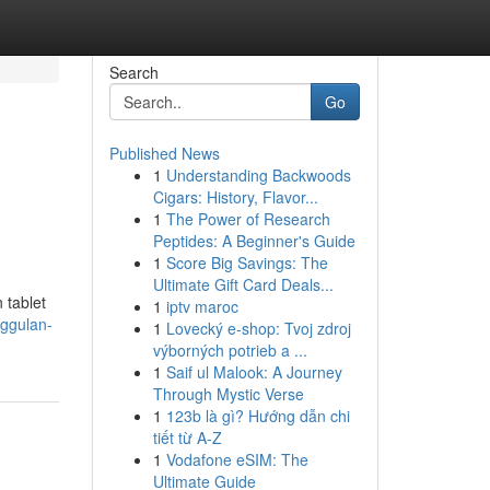
Search
Go
Published News
1
Understanding Backwoods
Cigars: History, Flavor...
1
The Power of Research
Peptides: A Beginner's Guide
1
Score Big Savings: The
Ultimate Gift Card Deals...
 tablet
1
iptv maroc
nggulan-
1
Lovecký e-shop: Tvoj zdroj
výborných potrieb a ...
1
Saif ul Malook: A Journey
Through Mystic Verse
1
123b là gì? Hướng dẫn chi
tiết từ A-Z
1
Vodafone eSIM: The
Ultimate Guide