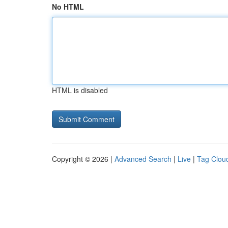
No HTML
HTML is disabled
Copyright © 2026 |
Advanced Search
|
Live
|
Tag Clou