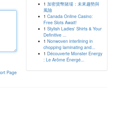
1
加密貨幣賭場：未來趨勢與
風險
1
Canada Online Casino:
Free Slots Await!
1
Stylish Ladies' Shirts & Your
Definitive ...
1
Nonwoven interlining in
chopping laminating and...
1
Découverte Monster Energy
: Le Arôme Énergé...
ort Page