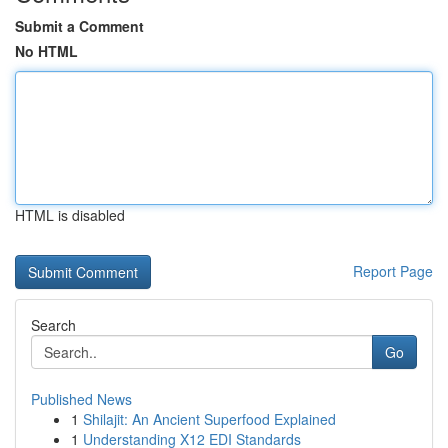
Submit a Comment
No HTML
HTML is disabled
Report Page
Search
Go
Published News
1
Shilajit: An Ancient Superfood Explained
1
Understanding X12 EDI Standards