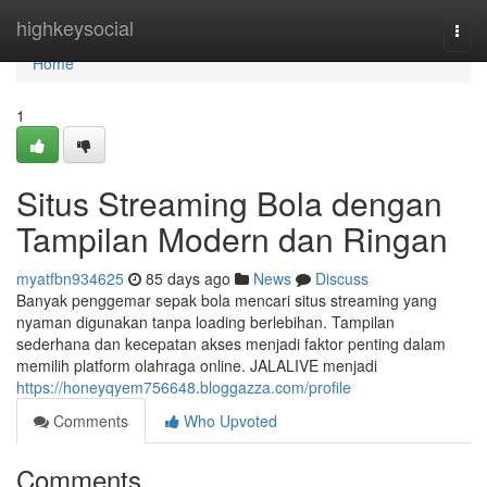
Home
highkeysocial
Togg
navi
Home
1
Situs Streaming Bola dengan
Tampilan Modern dan Ringan
myatfbn934625
85 days ago
News
Discuss
Banyak penggemar sepak bola mencari situs streaming yang
nyaman digunakan tanpa loading berlebihan. Tampilan
sederhana dan kecepatan akses menjadi faktor penting dalam
memilih platform olahraga online. JALALIVE menjadi
https://honeyqyem756648.bloggazza.com/profile
Comments
Who Upvoted
Comments