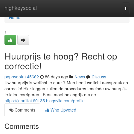
Home
highkeysocial
Togg
navi
Home
1
Huurprijs te hoog? Recht op
correctie!
poppyqotn145662
86 days ago
News
Discuss
Uw huurprijs is wellicht te duur ? Men heeft wellicht aanspraak op
correctie! Hier leggen zullen de procedures teneinde uw huurpijs
te laten corrigeren . Eerst moet belangrijk om de
https://joanilfc160135.blogsvila.com/profile
Comments
Who Upvoted
Comments