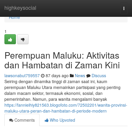
Home
highkeysocial
Togg
navi
Home
1
Perempuan Maluku: Aktivitas
dan Hambatan di Zaman Kini
lawsonabut759557
87 days ago
News
Discuss
Seiring dengan dinamika tinggi di zaman saat ini, kaum
perempuan Maluku Utara memainkan partisipasi yang penting
dalam macam sektor, termasuk ekonomi, sosial, dan
pemerintahan. Namun, para wanita mengalami banyak
https://fannieihiy821563.blogofoto.com/72502201/wanita-provinsi-
maluku-utara-peran-dan-hambatan-di-periode-modern
Comments
Who Upvoted