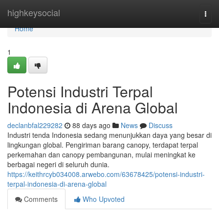
Home
highkeysocial
Togg
navi
Home
1
Potensi Industri Terpal
Indonesia di Arena Global
declanbfal229282
88 days ago
News
Discuss
Industri tenda Indonesia sedang menunjukkan daya yang besar di
lingkungan global. Pengiriman barang canopy, terdapat terpal
perkemahan dan canopy pembangunan, mulai meningkat ke
berbagai negeri di seluruh dunia.
https://keithrcyb034008.arwebo.com/63678425/potensi-industri-
terpal-indonesia-di-arena-global
Comments
Who Upvoted