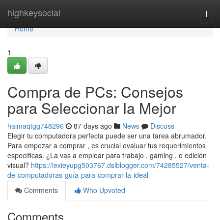
Home
highkeysocial
Togg
navi
Home
1
Compra de PCs: Consejos
para Seleccionar la Mejor
haimaqtgg748296
87 days ago
News
Discuss
Elegir tu computadora perfecta puede ser una tarea abrumador.
Para empezar a comprar , es crucial evaluar tus requerimientos
específicas. ¿La vas a emplear para trabajo , gaming , o edición
visual?
https://lexieyupg503767.dsiblogger.com/74285527/venta-
de-computadoras-guía-para-comprar-la-ideal
Comments
Who Upvoted
Comments