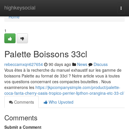
Home
highkeysocial
Togg
navi
Home
1
Palette Boissons 33cl
rebeccamxqn627654
90 days ago
News
Discuss
Vous êtes à la recherche du manuel exhaustif sur les gamme de
boissons Palette au format de 33cl ? Notre article vous à toutes
vos questions concernant ces compactes bouteilles . Nous
examinerons les
https://jkpcompanysimple.com/product/palette-
coca-fanta-cherry-oasis-tropico-perrier-lipthon-orangina-etc-33-cl/
Comments
Who Upvoted
Comments
Submit a Comment