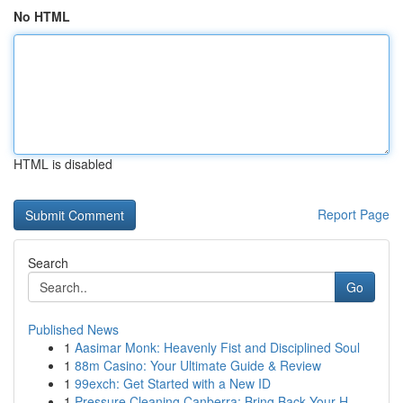
No HTML
HTML is disabled
Report Page
Search
Go
Published News
1
Aasimar Monk: Heavenly Fist and Disciplined Soul
1
88m Casino: Your Ultimate Guide & Review
1
99exch: Get Started with a New ID
1
Pressure Cleaning Canberra: Bring Back Your H...