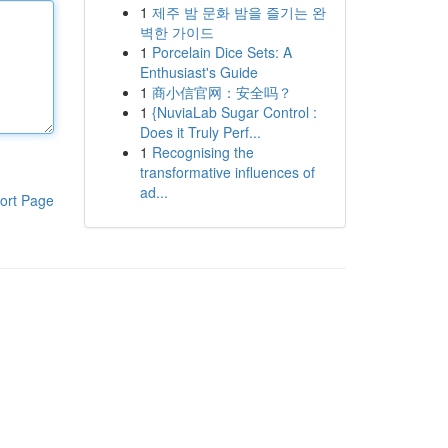
1
제주 밤 문화 밤을 즐기는 완
벽한 가이드
1
Porcelain Dice Sets: A
Enthusiast's Guide
1
商小信官网：安全吗？
1
{NuviaLab Sugar Control :
Does it Truly Perf...
1
Recognising the
transformative influences of
ad...
ort Page