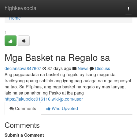
Home
highkeysocial
Togg
navi
Home
1
Mga Basket na Regalo sa
declansbva847607
87 days ago
News
Discuss
Ang pagpapadala na basket ng regalo ay isang maganda
tradisyong upang sabihin ang iyong pag-aalaga na mga espesyal
na tao. Sa Pilipinas, ang mga basket na regalo ay mas tanyag,
lalo na sa panahon ng Pasko at iba pang
https://jakubclce916116.wiki-jp.com/user
Comments
Who Upvoted
Comments
Submit a Comment