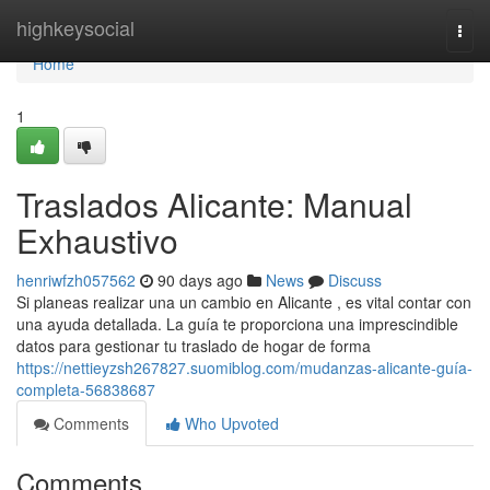
Home
highkeysocial
Togg
navi
Home
1
Traslados Alicante: Manual
Exhaustivo
henriwfzh057562
90 days ago
News
Discuss
Si planeas realizar una un cambio en Alicante , es vital contar con
una ayuda detallada. La guía te proporciona una imprescindible
datos para gestionar tu traslado de hogar de forma
https://nettieyzsh267827.suomiblog.com/mudanzas-alicante-guía-
completa-56838687
Comments
Who Upvoted
Comments