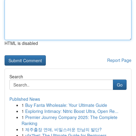
HTML is disabled
Report Page
Search
Go
Published News
1
Buy Fanta Wholesale: Your Ultimate Guide
1
Exploring Intimacy: Nitric Boost Ultra, Open Re...
1
Premier Journey Company 2025: The Complete
Ranking
1
제주출장 연애, 비밀스러운 만남의 발단?
1
ufa7bet: The Ultimate Guide for Beginners