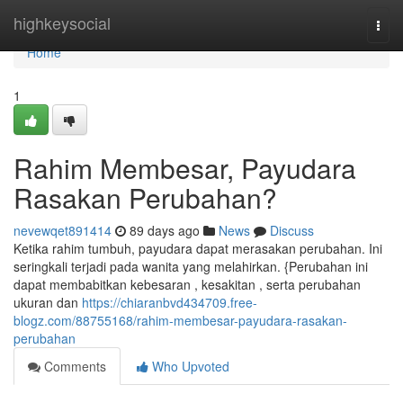
Home
highkeysocial
Togg
navi
Home
1
Rahim Membesar, Payudara
Rasakan Perubahan?
nevewqet891414
89 days ago
News
Discuss
Ketika rahim tumbuh, payudara dapat merasakan perubahan. Ini
seringkali terjadi pada wanita yang melahirkan. {Perubahan ini
dapat membabitkan kebesaran , kesakitan , serta perubahan
ukuran dan
https://chiaranbvd434709.free-
blogz.com/88755168/rahim-membesar-payudara-rasakan-
perubahan
Comments
Who Upvoted