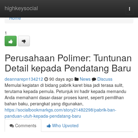
Home
highkeysocial
Togg
navi
Home
1
Perusahaan Polimer: Tuntunan
Detail kepada Pendatang Baru
deannarepn134212
90 days ago
News
Discuss
Memulai kegiatan di bidang pabrik karet bisa jadi terasa sulit,
terutama kepada pemula. Petunjuk ini hadir kepada memandu
Anda memahami dasar-dasar proses karet, seperti pemilihan
bahan baku, perangkat yang digunakan,
https://socialbookmarkgs.com/story21482298/pabrik-ban-
panduan-utuh-kepada-pendatang-baru
Comments
Who Upvoted