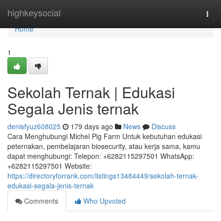
Home
highkeysocial
Togg
navi
Home
1
Sekolah Ternak | Edukasi
Segala Jenis ternak
denisfyuz608025
179 days ago
News
Discuss
Cara Menghubungi Michel Pig Farm Untuk kebutuhan edukasi
peternakan, pembelajaran biosecurity, atau kerja sama, kamu
dapat menghubungi: Telepon: +6282115297501 WhatsApp:
+6282115297501 Website:
https://directoryforrank.com/listings13484449/sekolah-ternak-
edukasi-segala-jenis-ternak
Comments
Who Upvoted