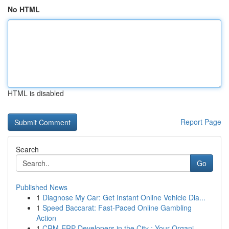
No HTML
HTML is disabled
Report Page
Search
Go
Published News
1
Diagnose My Car: Get Instant Online Vehicle Dia...
1
Speed Baccarat: Fast-Paced Online Gambling
Action
1
CRM-ERP Developers in the City : Your Organi...