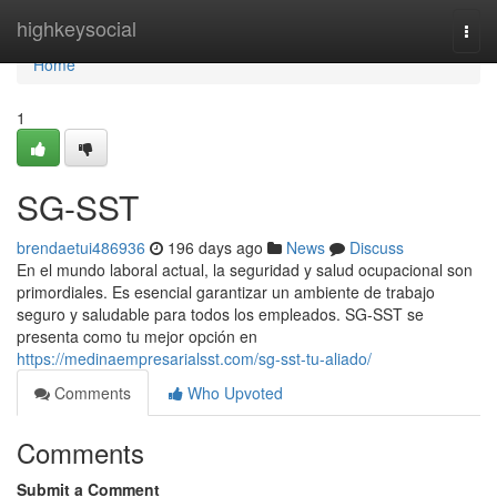
Home
highkeysocial
Togg
navi
Home
1
SG-SST
brendaetui486936
196 days ago
News
Discuss
En el mundo laboral actual, la seguridad y salud ocupacional son
primordiales. Es esencial garantizar un ambiente de trabajo
seguro y saludable para todos los empleados. SG-SST se
presenta como tu mejor opción en
https://medinaempresarialsst.com/sg-sst-tu-aliado/
Comments
Who Upvoted
Comments
Submit a Comment