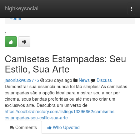
Home
highkeysocial
Togg
navi
Home
1
Camisetas Estampadas: Seu
Estilo, Sua Arte
jasonlakw029775
236 days ago
News
Discuss
Demonstrar sua essência nunca foi tão simples! As camisetas
estampadas são a opção ideal para mostrar seu amor por
cinema, seus bandas preferidas ou até mesmo criar um
exclusivos arte. Descubra um universo de
https://coolbizdirectory.com/listings13396662/camisetas-
estampadas-seu-estilo-sua-arte
Comments
Who Upvoted