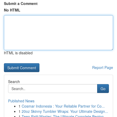
Submit a Comment
No HTML
HTML is disabled
Report Page
Search
Go
Published News
1
Cosmar Indonesia : Your Reliable Partner for Co...
1
20oz Skinny Tumbler Wraps: Your Ultimate Design...
1
Teen Patti Master: The Ultimate Complete Beginn...