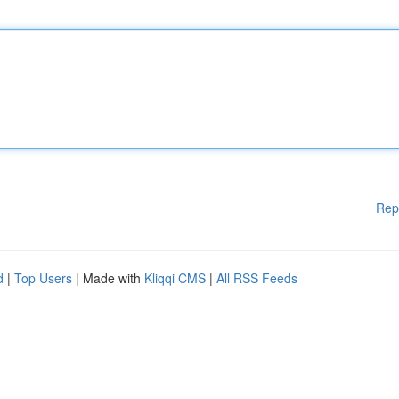
Rep
d
|
Top Users
| Made with
Kliqqi CMS
|
All RSS Feeds