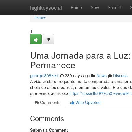
Home
highkeysocial
Home
New
Submit
G
Home
1
Uma Jornada para a Luz: 
Permanece
georgei308zfk1
239 days ago
News
Discuss
A vida cristã é frequentemente comparada a uma jor
cheia de altos e baixos, montanhas e vales. E o que
que temos ao nosso
https://russellh297xch0.eveowiki
Comments
Who Upvoted
Comments
Submit a Comment