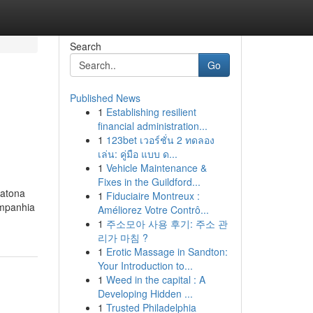
Search
Go
Published News
1
Establishing resilient
financial administration...
1
123bet เวอร์ชั่น 2 ทดลอง
เล่น: คู่มือ แบบ ด...
1
Vehicle Maintenance &
Fixes in the Guildford...
ratona
1
Fiduciaire Montreux :
ompanhia
Améliorez Votre Contrô...
1
주소모아 사용 후기: 주소 관
리가 마침 ?
1
Erotic Massage in Sandton:
Your Introduction to...
1
Weed in the capital : A
Developing Hidden ...
1
Trusted Philadelphia